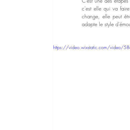
C'est une des étapes l
c'est elle qui va fair
change, elle peut êt
adapte le style d'émou
https://video.wixstatic.com/vide