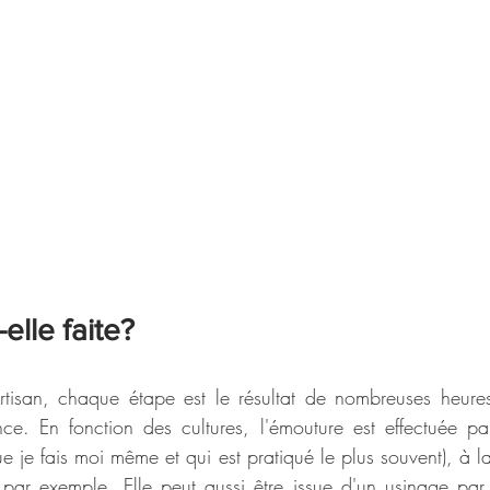
lle faite?
tisan, chaque étape est le résultat de nombreuses heures 
nce. En fonction des cultures, l'émouture est effectuée par
e je fais moi même et qui est pratiqué le plus souvent), à l
 par exemple. Elle peut aussi être issue d'un usinage par