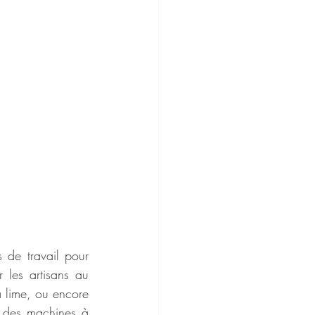
de travail pour 
 les artisans au 
a lime, ou encore 
 des machines à 