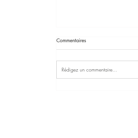
Commentaires
Rédigez un commentaire...
Coutellia, mon pèlerinage
annuel