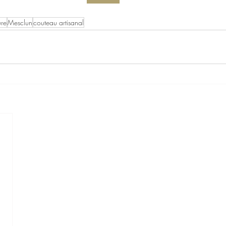
re
Mesclun
couteau artisanal