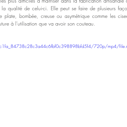
es plus difficiles à maîtriser dans la fabrication artisanale
e la qualité de celui-ci. Elle peut se faire de plusieurs faç
re plate, bombée, creuse ou asymétrique comme les ciseau
ture à l'utilisation que va avoir son couteau.
o/58c1fa_84738c28c3a44c6fbf0c398898bfd5f4/720p/mp4/file