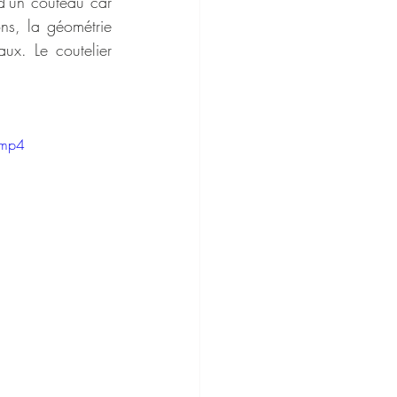
 d'un couteau car 
ons, la géométrie 
x. Le coutelier 
.mp4