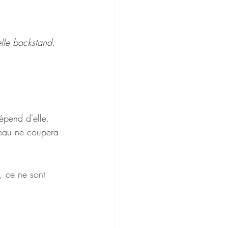
elle backstand.
épend d'elle. 
teau ne coupera 
, ce ne sont 