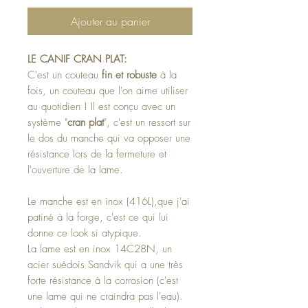
Ajouter au panier
LE CANIF CRAN PLAT:
C'est un couteau
fin et robuste
à la
fois, un couteau que l'on aime utiliser
au quotidien ! Il est conçu avec un
système "
cran plat
", c'est un ressort sur
le dos du manche qui va opposer une
résistance lors de la fermeture et
l'ouverture de la lame.
Le manche est en inox (416L),que j'ai
patiné à la forge, c'est ce qui lui
donne ce look si atypique.
La lame est en inox 14C28N, un
acier suédois Sandvik qui a une très
forte résistance à la corrosion (c'est
une lame qui ne craindra pas l'eau).