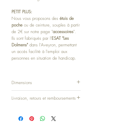
PETIT PLUS:
Nous vous proposons des
étuis de
poche
ou de ceinture, souples à partir
de 2€ sur notre page "
accessoires
".
Ils sont fabriqués par l'
ESAT "Les
Dolmens"
dans l'Aveyron, permettant
un accès facilité à l'emploi aux
personnes en situation de handicap.
Dimensions
Ouvert: 19,5 cm / Fermé: 11 cm
Livraison, retours et remboursements
Epaisseur de la lame: 2 mm
Epaisseur du manche: 6 mm
Les commandes doivent être effectuées
Poids: 83 g
avant 12h00 du lundi au vendredi pour être
traitées le jour même. Tout achat effectué
après midi, les jours fériés ou pendant le